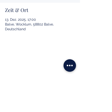
Zeit & Ort
13. Dez. 2025, 17:00
Balve, Wocklum, 58802 Balve,
Deutschland
Reiterverein Balve e.V.
info@reiterverein-balve.de
02375 929090
Wocklum 9
58802 Balve