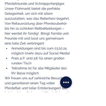
Pferdefreunde und Schnäppchenjäger. 
Unser Flohmarkt bietet die perfekte 
Gelegenheit, um sich mit allem 
auszustatten, was das Reiterherz begehrt. 
Von Reitausrüstung über Pferdezubehör 
bis hin zu schicken Reitbekleidungen – 
hier werdet ihr fündig!  Bringt Familie und 
Freunde mit und lasst uns gemeinsam 
eine tolle Zeit verbringen!
Anmeldungen sind bis zum 03.10.24 
möglich (mehr dazu auf Social Media) 
Preis p.P. sind 5€ für einen großen 
runden Tisch
Teilnahme ist für alle Mitglieder des 
RV Balve möglich
Wir freuen uns auf zahlreiche Besucher 
und garantieren einen Tag voller 
Pferdeflair und toller Entdeckungen! Bis 
bald auf dem Reiter- und Pferdeflohmarkt 
des Reitervereins Balve! 🐴🛍️