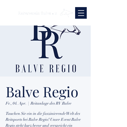
Balve Regio
Fr., 04. Apr.
  |  
Reitanlage des RV Balve
Tauchen Sie ein in die faszinierende Welt des
Reitsports bei Balve Regio! Unser Event Balve
Regio steht kurz bevor und verspricht ein