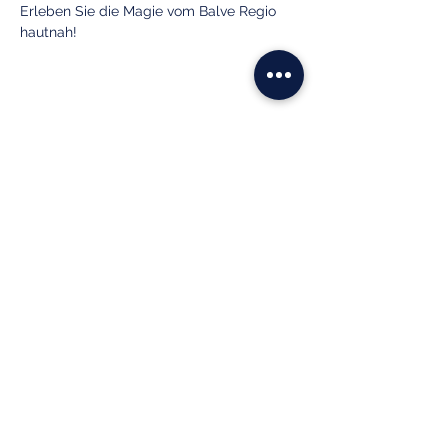
Erleben Sie die Magie vom Balve Regio 
hautnah!
Reiterverein Balve e.V.
info@reiterverein-balve.de
02375 929090
Wocklum 9
58802 Balve
©2020 Reiterverein Balve e.V.
Impressum