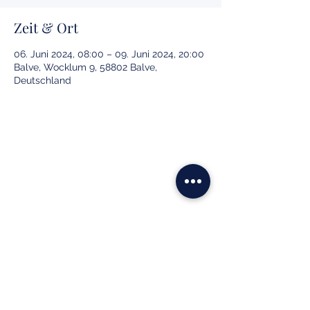
Zeit & Ort
06. Juni 2024, 08:00 – 09. Juni 2024, 20:00
Balve, Wocklum 9, 58802 Balve,
Deutschland
Reiterverein Balve e.V.
info@reiterverein-balve.de
02375 929090
Wocklum 9
58802 Balve