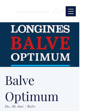
Balve
Optimum
Do., 06. Juni
  |  
Balve