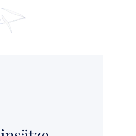
loads
insätze