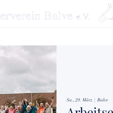
Über uns
Events
Reitanlage
Reitschule
Kontakt
Down
Sa., 29. März
  |  
Balve
Arbeitse