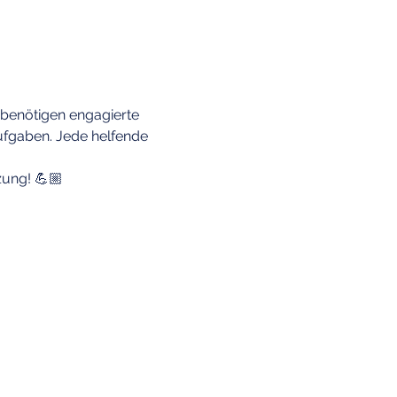
 benötigen engagierte 
ufgaben. Jede helfende 
zung! 💪🏼